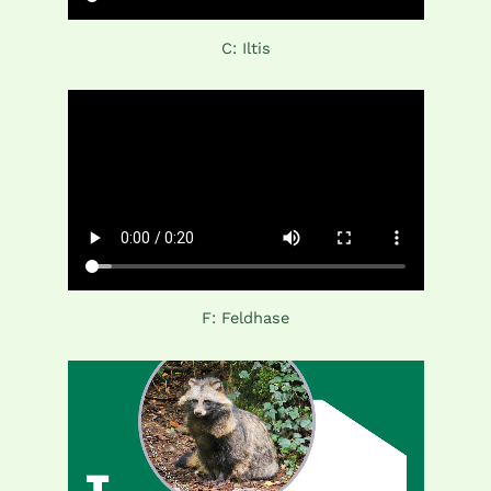
C: Iltis
F: Feldhase